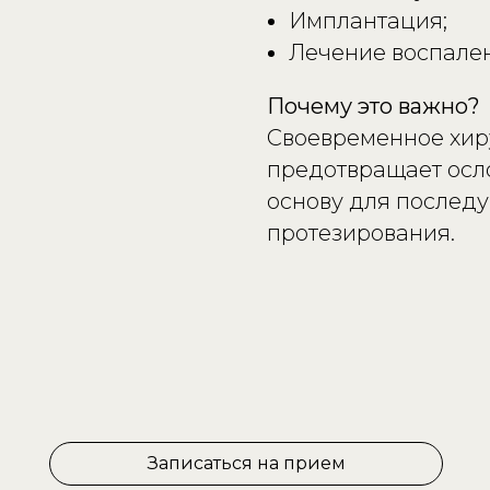
Имплантация;
Лечение воспале
Почему это важно?
Своевременное хир
предотвращает осло
основу для послед
протезирования.
Записаться на прием