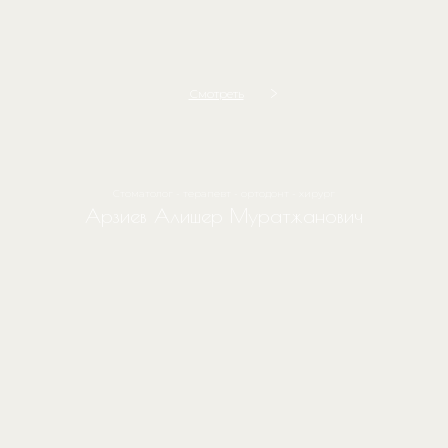
Смотреть
Стоматолог - терапевт - ортодонт - хирург
Арзиев Алишер Муратжанович