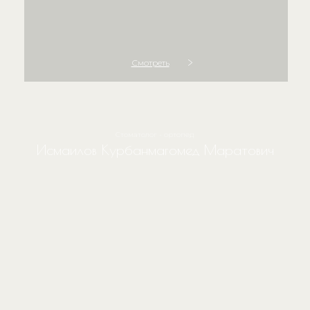
Смотреть
Стоматолог - ортопед
Исмаилов Курбанмагомед Маратович